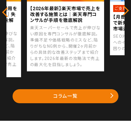
広告運用を
【2026年最新】楽天市場で売上を
ご支援
解説｜失
改善する施策とは｜楽天専門コ
【月商平
場を解
ンサルが手順を徹底解説
で新規
楽天スーパーセールで売上が伸びな
市場運
上が伸びな
い原因を専門コンサルが徹底解説。
SEO対
底解説。
準備不足や価格戦略のミスなど、陥
へのイン
など、陥
りがちなNG例から、開催2ヶ月前か
困りの状
ヶ月前か
らの具体的な改善ステップまで紹介
まで紹介
します。2026年最新の攻略法で売上
略法で売上
の最大化を目指しましょう。
コラム一覧