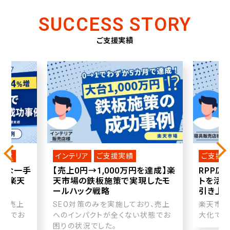
SUCCESS STORY
ご支援実績
・香水
インテリア
ご支援実績
ご支援
新たな一手
【売上0円→1,000万円を達成】楽
RPP広
た楽天
天市場の鉄板施策で実現したモ
トを活
ールハック戦略
引き上
り、売上
SEO対策のみを実施しており、売上
楽天市場
状態でお
へのインパクトが全くない状態でお
大化でき
困りの状況でした。