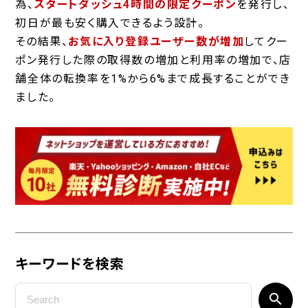
為、
スタートダッシュ4時間の限定クーポン
を発行し、
初日が最も安く購入できるよう設計。
その結果、
お気に入り登録ユーザー数が増加
してクー
ポン発行した際の取得数の増加と利用率の増加で、店
舗全体の転換率を1%から6%まで成長することができ
ました。
キーワードを検索
search